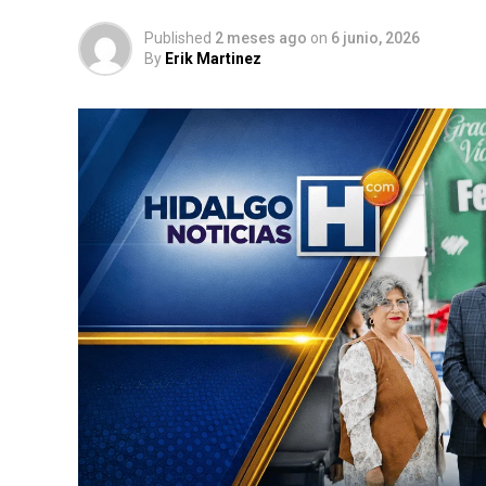
Published
2 meses ago
on
6 junio, 2026
By
Erik Martinez