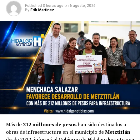
Published
3 horas ago
on
6 agosto, 2026
By
Erik Martinez
Más de
212 millones de pesos
han sido destinados a
obras de infraestructura en el municipio de
Metztitlán
desde 2022, informó el Gobierno de Hidalgo durante una