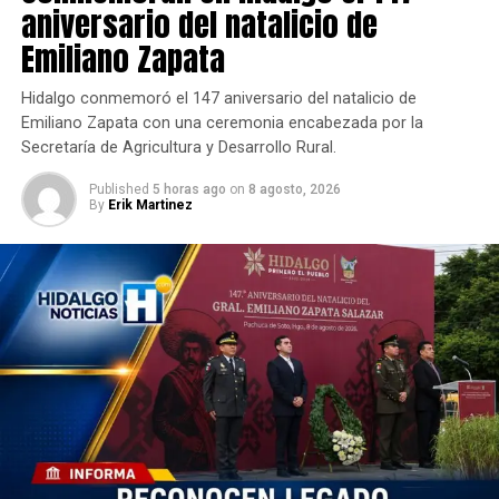
aniversario del natalicio de
Emiliano Zapata
Hidalgo conmemoró el 147 aniversario del natalicio de
Emiliano Zapata con una ceremonia encabezada por la
Secretaría de Agricultura y Desarrollo Rural.
Published
5 horas ago
on
8 agosto, 2026
By
Erik Martinez