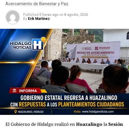
Acercamiento de Bienestar y Paz.
Published
5 horas ago
on
8 agosto, 2026
By
Erik Martinez
El Gobierno de Hidalgo realizó en
Huazalingo
la
Sesión