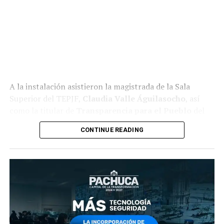
A la instalación asistieron la magistrada de la Sala
Superior del TEPJF,
Claudia Valle Águilasocho
, así
como la titular de
Transparencia para el Pueblo
del
Gobierno de México,
María Tanivet Ramos Reyes
.
CONTINUE READING