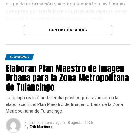
etapa de información y acompañamiento a las familias
que opten por trasladarse a lugares más seguros, como
parte de la estrategia implementada tras las
afectaciones provocadas por las lluvias de 2025.
CONTINUE READING
GOBIERNO
Elaboran Plan Maestro de Imagen
Urbana para la Zona Metropolitana
de Tulancingo
La Uplaph realizó un taller diagnóstico para avanzar en la
elaboración del Plan Maestro de Imagen Urbana de la Zona
Metropolitana de Tulancingo.
Published
9 horas ago
on
8 agosto, 2026
By
Erik Martinez