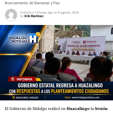
Acercamiento de Bienestar y Paz.
Published
13 horas ago
on
8 agosto, 2026
By
Erik Martinez
El Gobierno de Hidalgo realizó en
Huazalingo
la
Sesión