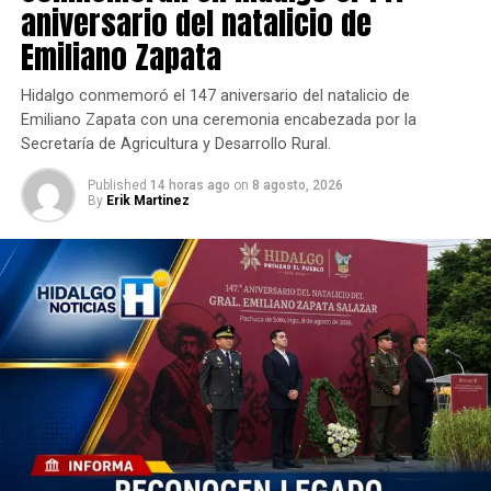
aniversario del natalicio de
Emiliano Zapata
Hidalgo conmemoró el 147 aniversario del natalicio de
Emiliano Zapata con una ceremonia encabezada por la
Secretaría de Agricultura y Desarrollo Rural.
Published
14 horas ago
on
8 agosto, 2026
By
Erik Martinez