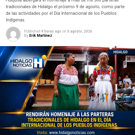
Huejutla albergará el homenaje a más de mil 500 parteras
tradicionales de Hidalgo el próximo 9 de agosto, como parte
de las actividades por el Día Internacional de los Pueblos
Indígenas.
Published
9 horas ago
on
5 agosto, 2026
By
Erik Martinez