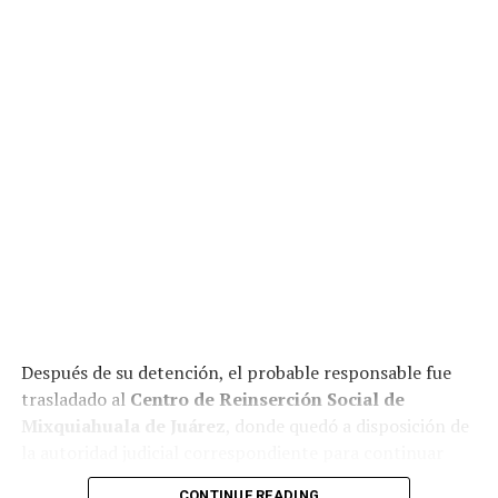
Después de su detención, el probable responsable fue
trasladado al
Centro de Reinserción Social de
Mixquiahuala de Juárez
, donde quedó a disposición de
la autoridad judicial correspondiente para continuar
con el proceso legal.
CONTINUE READING