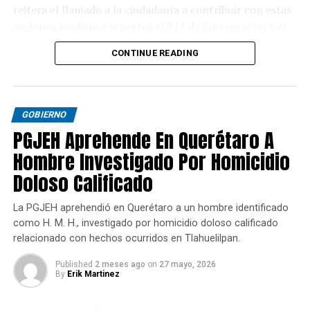
reitera el llamado a la ciudadanía a contribuir con estas
acciones mediante reportes al 911 de Emergencias y al
089 de Denuncia Anónima.
CONTINUE READING
GOBIERNO
PGJEH Aprehende En Querétaro A
Hombre Investigado Por Homicidio
Doloso Calificado
La PGJEH aprehendió en Querétaro a un hombre identificado
como H. M. H., investigado por homicidio doloso calificado
relacionado con hechos ocurridos en Tlahuelilpan.
Published
2 meses ago
on
27 mayo, 2026
By
Erik Martinez