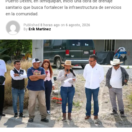
Puerto Dexthi, en Ixmiquilpan, inició una obra de drenaje
sanitario que busca fortalecer la infraestructura de servicios
en la comunidad.
Published
8 horas ago
on
6 agosto, 2026
By
Erik Martinez