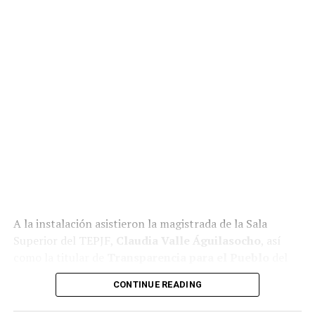
A la instalación asistieron la magistrada de la Sala
Superior del TEPJF,
Claudia Valle Águilasocho
, así
como la titular de
Transparencia para el Pueblo
del
Gobierno de México,
María Tanivet Ramos Reyes
.
CONTINUE READING