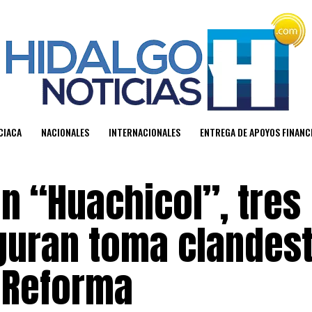
CIACA
NACIONALES
INTERNACIONALES
ENTREGA DE APOYOS FINAN
n “Huachicol”, tres
guran toma clandest
a Reforma