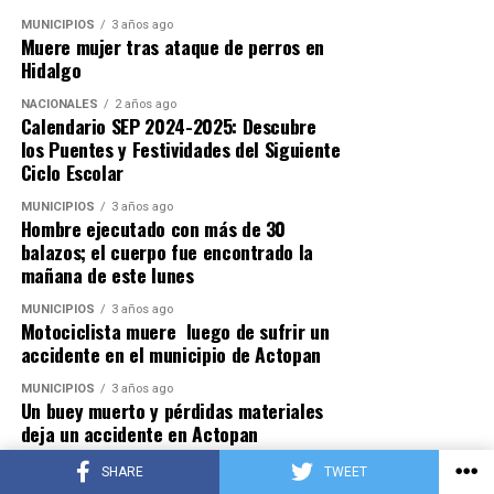
MUNICIPIOS
3 años ago
Muere mujer tras ataque de perros en
Hidalgo
NACIONALES
2 años ago
Calendario SEP 2024-2025: Descubre
los Puentes y Festividades del Siguiente
Ciclo Escolar
MUNICIPIOS
3 años ago
Hombre ejecutado con más de 30
balazos; el cuerpo fue encontrado la
mañana de este lunes
MUNICIPIOS
3 años ago
Motociclista muere luego de sufrir un
accidente en el municipio de Actopan
MUNICIPIOS
3 años ago
Un buey muerto y pérdidas materiales
deja un accidente en Actopan
INTERNACIONALES
2 años ago
SHARE
TWEET
Tragedia en Wisconsin: Tiroteo en