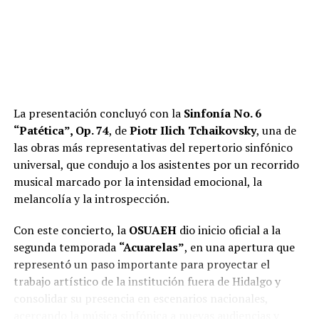
La presentación concluyó con la
Sinfonía No. 6
“Patética”, Op. 74
, de
Piotr Ilich Tchaikovsky
, una de
las obras más representativas del repertorio sinfónico
universal, que condujo a los asistentes por un recorrido
musical marcado por la intensidad emocional, la
melancolía y la introspección.
Con este concierto, la
OSUAEH
dio inicio oficial a la
segunda temporada
“Acuarelas”
, en una apertura que
representó un paso importante para proyectar el
trabajo artístico de la institución fuera de Hidalgo y
consolidar su presencia en escenarios nacionales,
acercando la música sinfónica a nuevas audiencias y