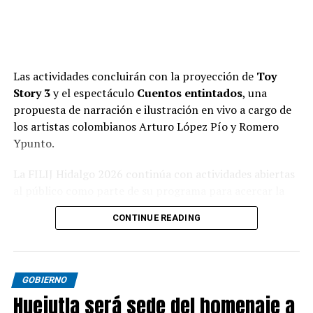
Las actividades concluirán con la proyección de
Toy
Story 3
y el espectáculo
Cuentos entintados
, una
propuesta de narración e ilustración en vivo a cargo de
los artistas colombianos Arturo López Pío y Romero
Ypunto.
La FILIJ Hidalgo 2026 continúa con actividades abiertas
al público como parte de su programa para acercar la
literatura, las artes y la convivencia familiar.
CONTINUE READING
GOBIERNO
Huejutla será sede del homenaje a