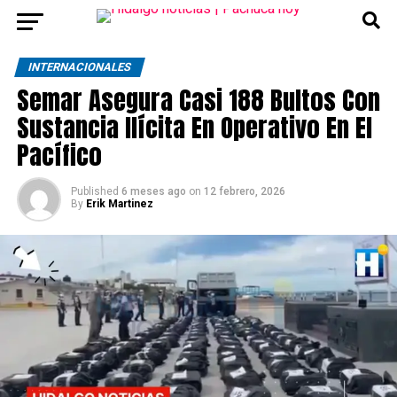
INTERNACIONALES
Semar Asegura Casi 188 Bultos Con
Sustancia Ilícita En Operativo En El
Pacífico
Published
6 meses ago
on
12 febrero, 2026
By
Erik Martinez