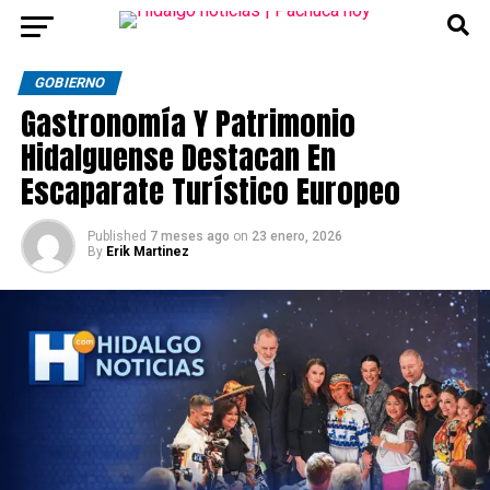
GOBIERNO
Gastronomía Y Patrimonio
Hidalguense Destacan En
Escaparate Turístico Europeo
Published
7 meses ago
on
23 enero, 2026
By
Erik Martinez