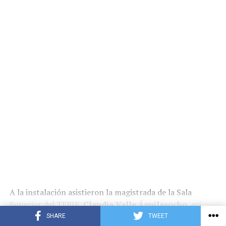
A la instalación asistieron la magistrada de la Sala
Superior del TEPJF,
Claudia Valle Águilasocho
, así
como la titular de
Transparencia para el Pueblo
del
SHARE
TWEET