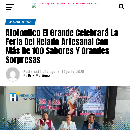
MUNICIPIOS
Atotonilco El Grande Celebrará La
Feria Del Helado Artesanal Con
Más De 100 Sabores Y Grandes
Sorpresas
Published
1 año ago
on
14 junio, 2025
By
Erik Martinez