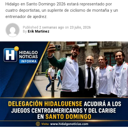
Hidalgo en Santo Domingo 2026 estará representado por
cuatro deportistas, un suplente de ciclismo de montaña y un
entrenador de ajedrez.
Published
2 semanas ago
on
23 julio, 2026
By
Erik Martinez