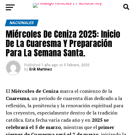
NACIONALES
Miércoles De Ceniza 2025: Inicio
De La Cuaresma Y Preparación
Para La Semana Santa.
Published
1 año ago
on
5 febrero, 2025
By
Erik Martinez
El
Miércoles de Ceniza
marca el comienzo de la
Cuaresma
, un periodo de cuarenta días dedicado a la
reflexión, la penitencia y la renovación espiritual para
los creyentes, especialmente dentro de la tradición
católica. Esta fecha varía cada año y en
2025 se
celebrará el 5 de marzo
, mientras que el
primer
viernes de Cuaresma será el 7 de marzo
, iniciando la