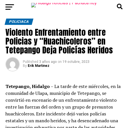
POLICIACA
Violento Enfrentamiento entre
Policias y “Huachicoleros” en
Tetepango Deja Policías Heridos
Published
3 años ago
on
19 octubre, 2023
By
Erik Martinez
Tetepango, Hidalgo
– La tarde de este miércoles, en la
comunidad de Ulapa, municipio de Tetepango, se
convirtió en escenario de un enfrentamiento violento
entre las fuerzas del orden y un grupo de presuntos
huachicoleros. Este incidente dejó varios policías
estatales y un mando heridos, y ha desencadenado una
investigación exhaustiva por parte de las autoridades.