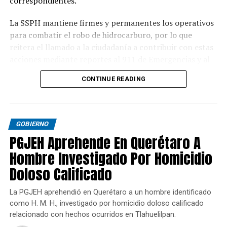
correspondientes.
La SSPH mantiene firmes y permanentes los operativos
para combatir el robo de hidrocarburo, por lo que
reitera el llamado a la ciudadanía a contribuir con estas
acciones mediante reportes al 911 de Emergencias y al
089 de Denuncia Anónima.
CONTINUE READING
GOBIERNO
PGJEH Aprehende En Querétaro A
Hombre Investigado Por Homicidio
Doloso Calificado
La PGJEH aprehendió en Querétaro a un hombre identificado
como H. M. H., investigado por homicidio doloso calificado
relacionado con hechos ocurridos en Tlahuelilpan.