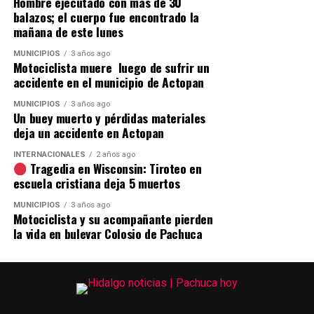
Hombre ejecutado con más de 30
balazos; el cuerpo fue encontrado la
mañana de este lunes
MUNICIPIOS
3 años ago
Motociclista muere luego de sufrir un
accidente en el municipio de Actopan
MUNICIPIOS
3 años ago
Un buey muerto y pérdidas materiales
deja un accidente en Actopan
INTERNACIONALES
2 años ago
Tragedia en Wisconsin: Tiroteo en
escuela cristiana deja 5 muertos
MUNICIPIOS
3 años ago
Motociclista y su acompañante pierden
la vida en bulevar Colosio de Pachuca