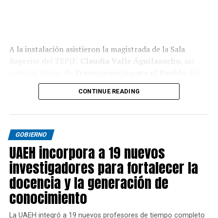
A la instalación asistieron la magistrada de la Sala
Superior del TEPJF,
Claudia Valle Águilasocho
, así
como la titular de
Transparencia para el Pueblo
del
Gobierno de México,
María Tanivet Ramos Reyes
.
CONTINUE READING
GOBIERNO
UAEH incorpora a 19 nuevos
investigadores para fortalecer la
docencia y la generación de
conocimiento
La UAEH integró a 19 nuevos profesores de tiempo completo