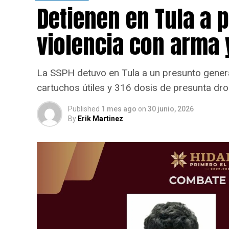
Detienen en Tula a 
violencia con arma 
La SSPH detuvo en Tula a un presunto gener
cartuchos útiles y 316 dosis de presunta dro
Published
1 mes ago
on
30 junio, 2026
By
Erik Martinez