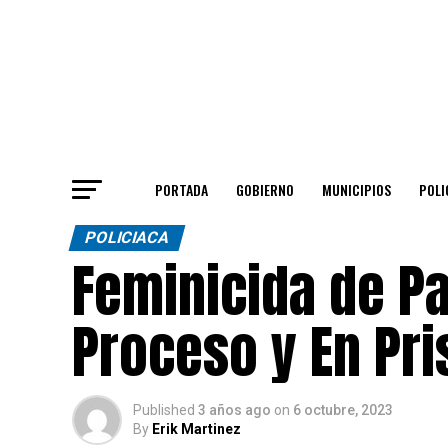
PORTADA
GOBIERNO
MUNICIPIOS
POLI
POLICIACA
Feminicida de P
Proceso y En Pri
Published
3 años ago
on
6 octubre, 2023
By
Erik Martinez