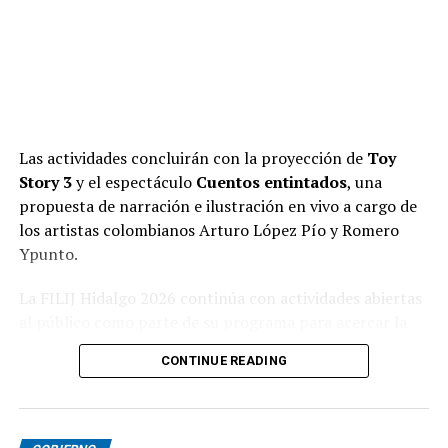
Las actividades concluirán con la proyección de
Toy
Story 3
y el espectáculo
Cuentos entintados
, una
propuesta de narración e ilustración en vivo a cargo de
los artistas colombianos Arturo López Pío y Romero
Ypunto.
La FILIJ Hidalgo 2026 continúa con actividades abiertas
al público como parte de su programa para acercar la
literatura, las artes y la convivencia familiar.
CONTINUE READING