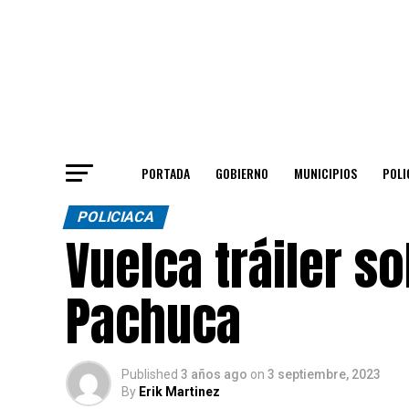
PORTADA
GOBIERNO
MUNICIPIOS
POLI
POLICIACA
Vuelca tráiler s
Pachuca
Published
3 años ago
on
3 septiembre, 2023
By
Erik Martinez