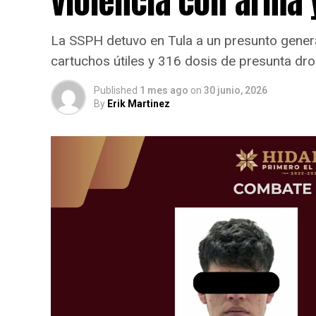
violencia con arma 
La SSPH detuvo en Tula a un presunto gener
cartuchos útiles y 316 dosis de presunta dro
Published
1 mes ago
on
30 junio, 2026
By
Erik Martinez