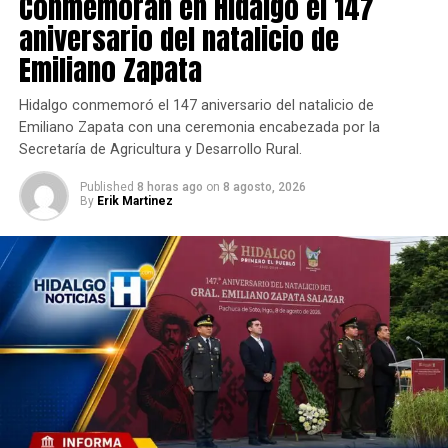
Conmemoran en Hidalgo el 147
aniversario del natalicio de
Emiliano Zapata
Hidalgo conmemoró el 147 aniversario del natalicio de
Emiliano Zapata con una ceremonia encabezada por la
Secretaría de Agricultura y Desarrollo Rural.
Published
8 horas ago
on
8 agosto, 2026
By
Erik Martinez