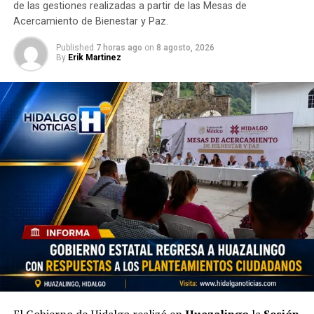
de las gestiones realizadas a partir de las Mesas de
Acercamiento de Bienestar y Paz.
Published
7 horas ago
on
8 agosto, 2026
By
Erik Martinez
El Gobierno de Hidalgo realizó en
Huazalingo
la
Sesión