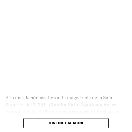
A la instalación asistieron la magistrada de la Sala
Superior del TEPJF,
Claudia Valle Águilasocho
, así
como la titular de
Transparencia para el Pueblo
del
Gobierno de México,
María Tanivet Ramos Reyes
.
CONTINUE READING