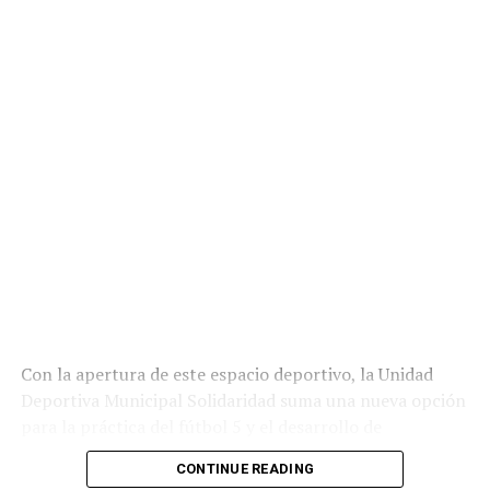
Con la apertura de este espacio deportivo, la Unidad
Deportiva Municipal Solidaridad suma una nueva opción
para la práctica del fútbol 5 y el desarrollo de
actividades recreativas para la población.
CONTINUE READING