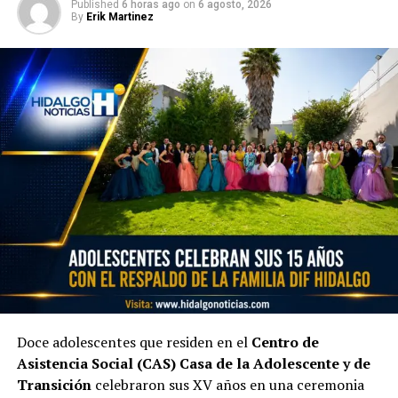
Published
6 horas ago
on
6 agosto, 2026
By
Erik Martinez
Doce adolescentes que residen en el
Centro de
Asistencia Social (CAS) Casa de la Adolescente y de
Transición
celebraron sus XV años en una ceremonia