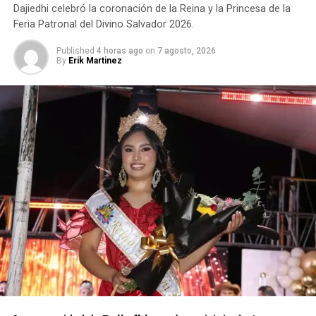
Dajiedhi celebró la coronación de la Reina y la Princesa de la
Feria Patronal del Divino Salvador 2026.
Published
4 horas ago
on
7 agosto, 2026
By
Erik Martinez