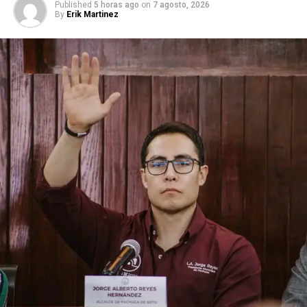
Published
5 horas ago
on
7 agosto, 2026
By
Erik Martinez