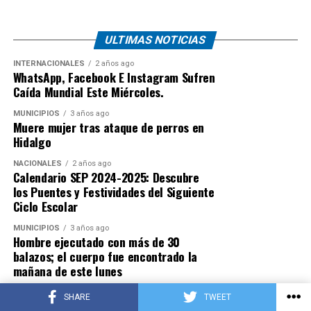
ULTIMAS NOTICIAS
INTERNACIONALES
2 años ago
WhatsApp, Facebook E Instagram Sufren
Caída Mundial Este Miércoles.
MUNICIPIOS
3 años ago
Muere mujer tras ataque de perros en
Hidalgo
NACIONALES
2 años ago
Calendario SEP 2024-2025: Descubre
los Puentes y Festividades del Siguiente
Ciclo Escolar
MUNICIPIOS
3 años ago
Hombre ejecutado con más de 30
balazos; el cuerpo fue encontrado la
mañana de este lunes
MUNICIPIOS
3 años ago
SHARE
TWEET
Motociclista muere luego de sufrir un