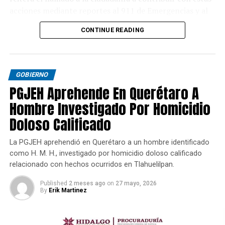
acciones mediante reportes al 911 de Emergencias y al
089 de Denuncia Anónima.
CONTINUE READING
GOBIERNO
PGJEH Aprehende En Querétaro A
Hombre Investigado Por Homicidio
Doloso Calificado
La PGJEH aprehendió en Querétaro a un hombre identificado
como H. M. H., investigado por homicidio doloso calificado
relacionado con hechos ocurridos en Tlahuelilpan.
Published
2 meses ago
on
27 mayo, 2026
By
Erik Martinez