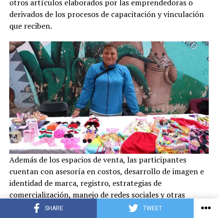
otros artículos elaborados por las emprendedoras o
derivados de los procesos de capacitación y vinculación
que reciben.
Además de los espacios de venta, las participantes
cuentan con asesoría en costos, desarrollo de imagen e
identidad de marca, registro, estrategias de
comercialización, manejo de redes sociales y otras
herramientas orientadas al fortalecimiento y
SHARE
TWEET
consolidación de sus negocios.