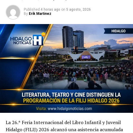
Published
4 horas ago
on
5 agosto, 2026
By
Erik Martinez
La 26.ª Feria Internacional del Libro Infantil y Juvenil
Hidalgo (FILIJ) 2026 alcanzó una asistencia acumulada