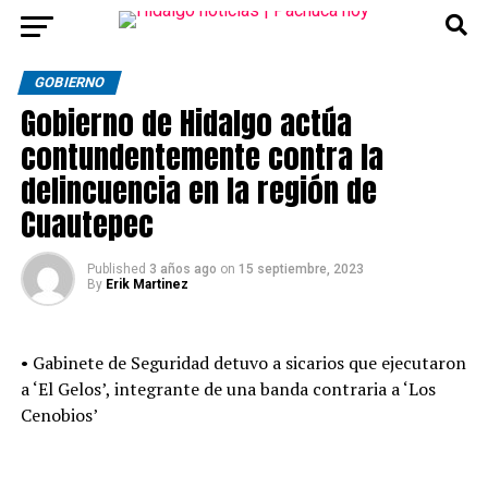
GOBIERNO
Gobierno de Hidalgo actúa
contundentemente contra la
delincuencia en la región de
Cuautepec
Published
3 años ago
on
15 septiembre, 2023
By
Erik Martinez
• Gabinete de Seguridad detuvo a sicarios que ejecutaron
a ‘El Gelos’, integrante de una banda contraria a ‘Los
Cenobios’