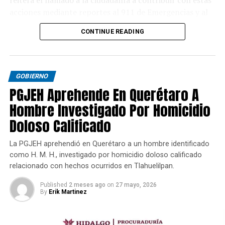
acciones mediante reportes al 911 de Emergencias y al
089 de Denuncia Anónima.
CONTINUE READING
GOBIERNO
PGJEH Aprehende En Querétaro A
Hombre Investigado Por Homicidio
Doloso Calificado
La PGJEH aprehendió en Querétaro a un hombre identificado
como H. M. H., investigado por homicidio doloso calificado
relacionado con hechos ocurridos en Tlahuelilpan.
Published
2 meses ago
on
27 mayo, 2026
By
Erik Martinez