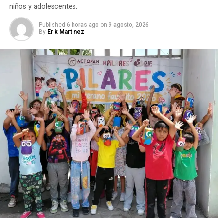
niños y adolescentes.
Published
6 horas ago
on
9 agosto, 2026
By
Erik Martinez